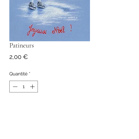
Patineurs
Prix
2,00 €
Quantité
*
Ajouter au panier
Format 10,5x15 cm
Vendu avec enveloppe
Imprimé en France sur papier texturé