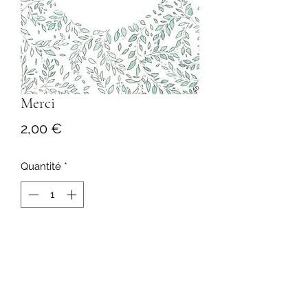
Merci
Prix
2,00 €
Quantité
*
Ajouter au panier
Format 10,5x15 cm
Imprimé en France sur papier texturé
Livré avec enveloppe